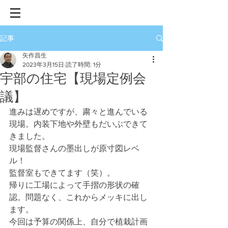
記事
矢作昌生
2023年3月15日
読了時間: 1分
宇部の住宅【現場定例会
議】
進みは遅めですが、粛々と進んでいる
現場。内装下地や外壁もだいぶできて
きました。
現場監督さんの墨出しが原寸図レベ
ル！
監督室もできてます（笑）。
帰りに工場によって手摺の形状の確
認。問題なく、これからメッキに出し
ます。
今回は予算の関係上、自分で植栽計画